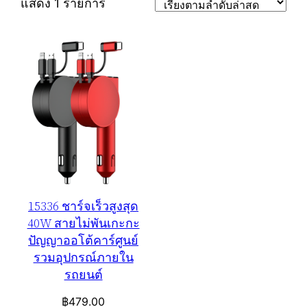
แสดง 1 รายการ
15336 ชาร์จเร็วสูงสุด
40W สายไม่พันเกะกะ
ปัญญาออโต้คาร์ศูนย์
รวมอุปกรณ์ภายใน
รถยนต์
฿
479.00