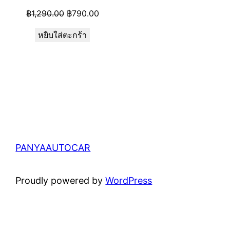
Original
Current
฿
1,290.00
฿
790.00
price
price
หยิบใส่ตะกร้า
was:
is:
฿1,290.00.
฿790.00.
PANYAAUTOCAR
Proudly powered by
WordPress