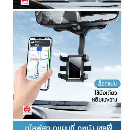
ตั้
ง
ที่
ม
อ
ง
ก
ร
ะ
จ
ก
ห
ลั
ง
ส
ะ