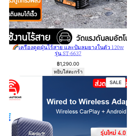
เครื่องดูดฝุ่นไร้สาย และปั้มลมยางในตัว 120w
รุ่น ST-6637
฿
1,290.00
หยิบใส่ตะกร้า
PROD
SALE
ON
SALE