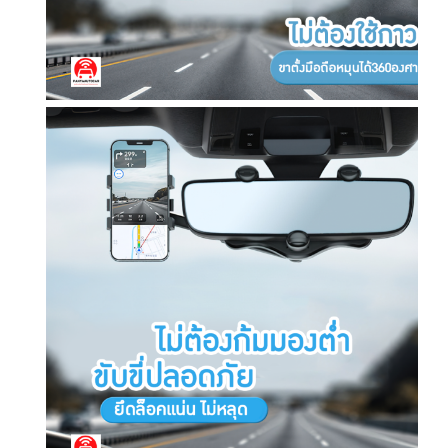
ห
มุ
น
ไ
ด้
ถึ
ง
3
6
0
อ
ง
ศ
า
ติ
ด