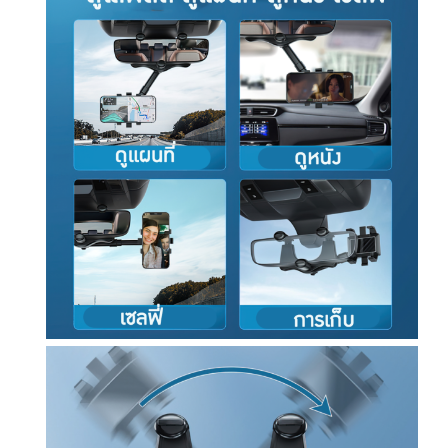
ด
ว
ก
ใ
น
ก
า
ร
ใ
ช้
ง
า
น
ชิ้
น