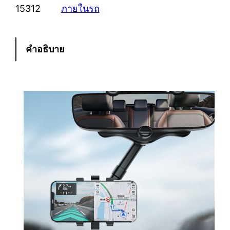
1
15312
ภายในรถ
5
3
1
คำอธิบาย
2
ข
า
ตั้
ง
มื
อ
ถื
อ
ป
รั
บ