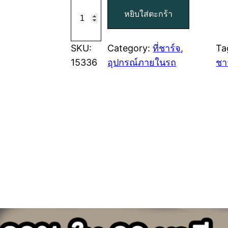
จำ
หยิบใส่ตะกร้า
น
ว
น
SKU:
Category:
ที่ชาร์จ
, 
Ta
1
15336
อุปกรณ์ภายในรถ
ชา
5
3
3
6
ช
า
ร์
จ
เ
ร็
ว