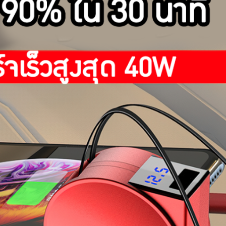
สู
ง
สุ
ด
4
0
W
ส
า
ย
ไ
ม่
พั
น
เ
ก