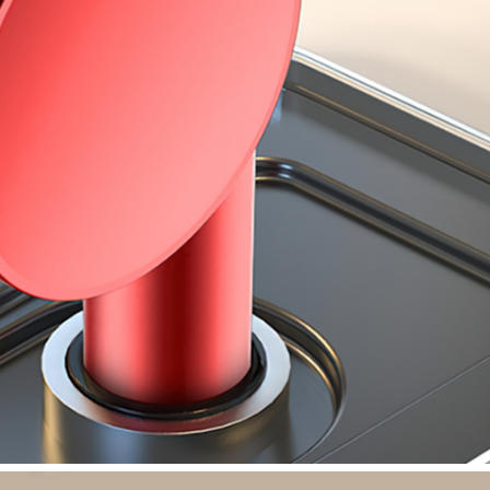
ย
น
ต์
ชิ้
น