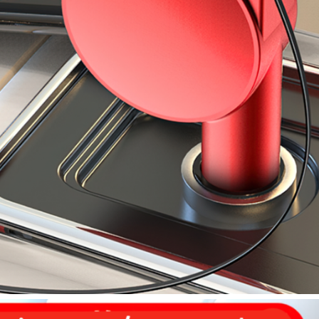
ะ
ก
ะ
ปั
ญ
ญ
า
อ
อ
โ
ต้
ค
า
ร์
ศู
น