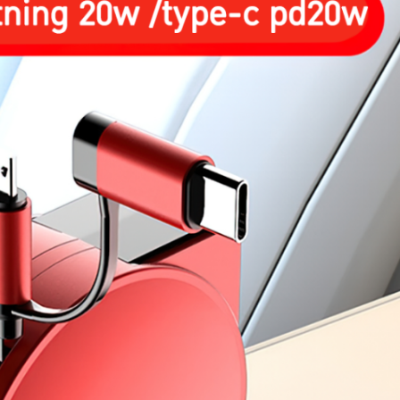
ย์
ร
ว
ม
อุ
ป
ก
ร
ณ์
ภ
า
ย
ใ
น
ร
ถ