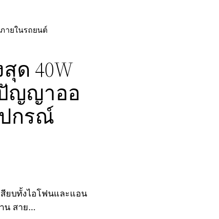
ณ์ภายในรถยนต์
ูงสุด 40W
 ปัญญาออ
ุปกรณ์
ัวเสียบทั้งไอโฟนและแอน
้งาน สาย…