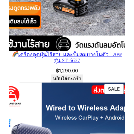
เครื่องดูดฝุ่นไร้สาย และปั้มลมยางในตัว 120w
รุ่น ST-6637
฿
1,290.00
หยิบใส่ตะกร้า
PROD
SALE
ON
SALE