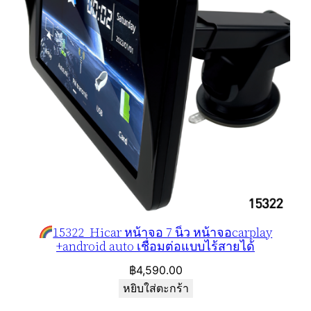
o
ชิ้
น
15322 Hicar หน้าจอ 7 นิ้ว หน้าจอcarplay
+android auto เชื่อมต่อแบบไร้สายได้
฿
4,590.00
หยิบใส่ตะกร้า