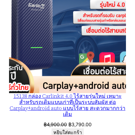
15138 กล่อง Carlinkit 4.0 ไร้สายรุ่นใหม่ เหมาะ
สำหรับรถเดิมแบบเก่าที่เป็นระบบสัมผัส ต่อ
Carplay+android auto แบบไร้สาย สะดวกมากกว่า
เดิม
Original
Current
฿
4,900.00
฿
3,790.00
price
price
หยิบใส่ตะกร้า