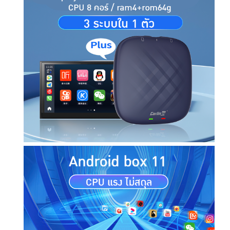
e
i
d
w
s
r
o
a
:
i
d
s
฿
b
:
6
o
x
฿
,
ห
9
9
รื
อ
,
0
a
7
0
i
b
0
.
o
x
0
0