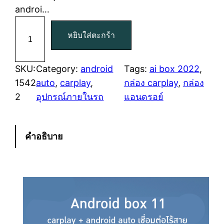
i
r
androi…
จำ
g
r
หยิบใส่ตะกร้า
น
i
e
ว
น
SKU:
Category:
android
Tags:
ai box 2022
, 
n
n
1
1542
auto
, 
carplay
, 
กล่อง carplay
, 
กล่อง
a
t
5
2
อุปกรณ์ภายในรถ
แอนดรอย์
4
l
p
2
2
p
r
คำอธิบาย
ก
r
i
ล่
อ
i
c
ง
c
e
A
n