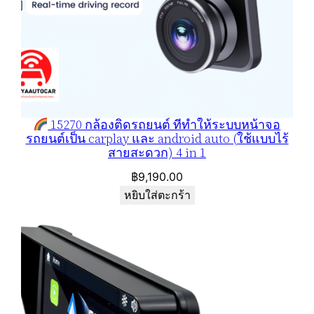
r
p
l
a
y
/
15270 กล้องติดรถยนต์ ที่ทำให้ระบบหน้าจอ
a
รถยนต์เป็น carplay และ android auto (ใช้แบบไร้
n
สายสะดวก) 4 in 1
d
฿
9,190.00
r
หยิบใส่ตะกร้า
o
i
d
a
u
t