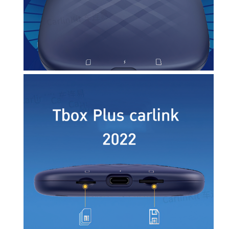
c
a
r
l
i
n
k
i
t
มี
3
ร
ะ
บ
บ