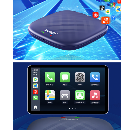
รุ่
.
0
น
ใ
0
.
ห
0
ม่
2
.
0
2
2
ล่
า
สุ
ด
จ
า
ก