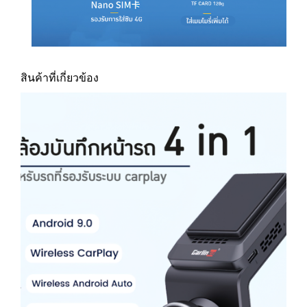
ใ
น
ตั
ว
สินค้าที่เกี่ยวข้อง
a
n
d
r
o
i
d
1
1
/
c
a